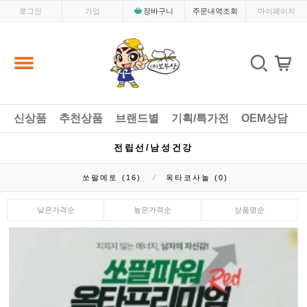
로그인
가입
장바구니
주문내역조회
마이페이지
신상품
추천상품
브랜드별
기획/특가전
OEM상담
전립선/남성건강
쏘팔메토 (16)
옥타코사놀 (0)
낮은가격순
높은가격순
상품명순