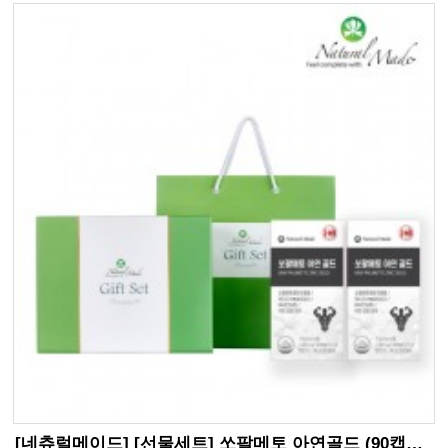
[네츄럴메이드] [선물세트] 쏘팔메토 아연골드 (90캡슐*2개입)