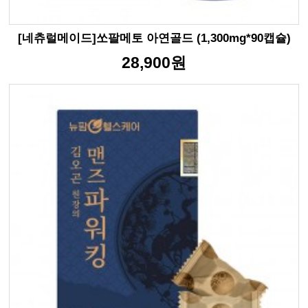
[네츄럴메이드]쏘팔메토 아연골드 (1,300mg*90캡슐)
28,900원