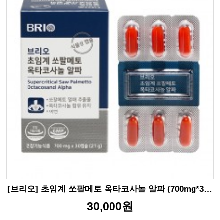
[브리오] 초임계 쏘팔메토 옥타코사놀 알파 (700mg*30캡슐)
30,000원