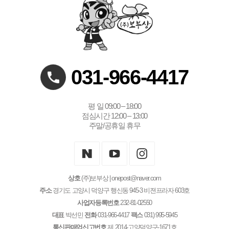
031-966-4417
평 일 09:00 – 18:00
점심시간 12:00 – 13:00
주말/공휴일 휴무
상호
(주)보부상
| onepost@naver.com
주소
경기도 고양시 덕양구 행신동 945-3 비젼프라자 603호
사업자등록번호
232-81-02550
대표
박선민
전화
031-966-4417
팩스
031) 995-5945
통신판매업신고번호
제 2014-고양덕양구-1671호