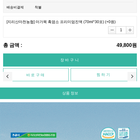
배송비결제
착불
[지리산마천농협] 마가목 흑염소 프리미엄진액 (70ml*30포)
(+0원)
총 금액 :
49,800원
찜하기
상품 정보