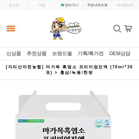
로그인
가입
장바구니
주문내역조회
마이페이지
신상품
추천상품
브랜드별
기획/특가전
OEM상담
[지리산마천농협] 마가목 흑염소 프리미엄진액 (70ml*30
포) > 홍삼/녹용/한방