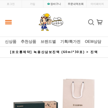
로그인
가입
장바구니
주문내역조회
마이페이지
신상품
추천상품
브랜드별
기획/특가전
OEM상담
[코오롱제약] 녹용산삼보진액 (60ml*30포) > 진액