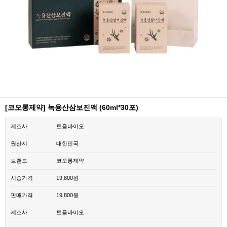
[코오롱제약] 녹용산삼보진액 (60ml*30포)
제조사
토음바이오
원산지
대한민국
브랜드
코오롱제약
시중가격
19,800원
판매가격
19,800원
제조사
토음바이오