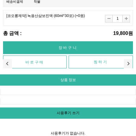
배송비결제
착불
[코오롱제약] 녹용산삼보진액 (60ml*30포)
(+0원)
총 금액 :
19,800원
찜하기
상품 정보
사용후기 쓰기
사용후기가 없습니다.