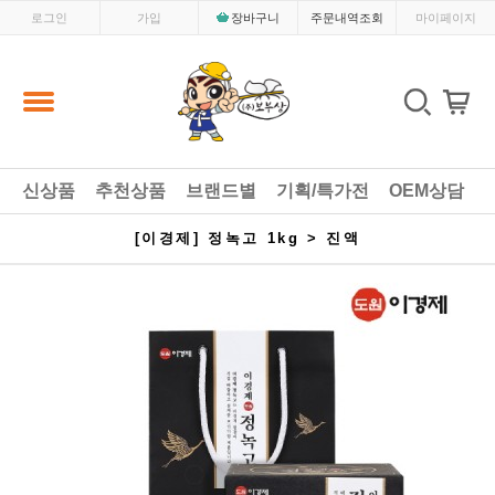
로그인
가입
장바구니
주문내역조회
마이페이지
신상품
추천상품
브랜드별
기획/특가전
OEM상담
[이경제] 정녹고 1kg > 진액