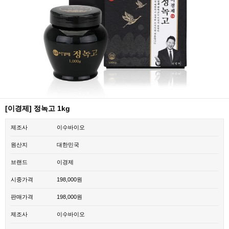
[이경제] 정녹고 1kg
제조사
이수바이오
원산지
대한민국
브랜드
이경제
시중가격
198,000원
판매가격
198,000원
제조사
이수바이오